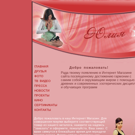
ГЛАВНАЯ
Добро пожаловать!
ДРУЗЬЯ
Рада твоему появлению в Интернет Магазине
ФОТО
сайта посвященному достижению гармонии с
самим собой и окружающим миром с помощью
ТВ ВИДЕО
древних и современных эзотерических дисцип
ПРЕССА
и обучающих программ
НОВОСТИ
ПРОЕКТЫ
КИНО
СЕРТИФИКАТЫ
КОНТАКТЫ
Добро пожаловать в наш Интернет Магазин. Для
совершения покупки выберите соответствующий
товар из нашего каталога, нажмите на надпись
"заказать" и оформите, пожалуйста, Ваш заказ. С
вами свяжутся в ближайшее время для передачи
вашего заказа. Формы оплаты возможны как