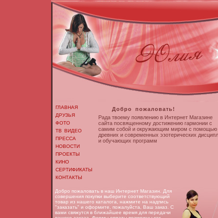
ГЛАВНАЯ
Добро пожаловать!
ДРУЗЬЯ
Рада твоему появлению в Интернет Магазине
ФОТО
сайта посвященному достижению гармонии с
самим собой и окружающим миром с помощью
ТВ ВИДЕО
древних и современных эзотерических дисцип
ПРЕССА
и обучающих программ
НОВОСТИ
ПРОЕКТЫ
КИНО
СЕРТИФИКАТЫ
КОНТАКТЫ
Добро пожаловать в наш Интернет Магазин. Для
совершения покупки выберите соответствующий
товар из нашего каталога, нажмите на надпись
"заказать" и оформите, пожалуйста, Ваш заказ. С
вами свяжутся в ближайшее время для передачи
вашего заказа. Формы оплаты возможны как