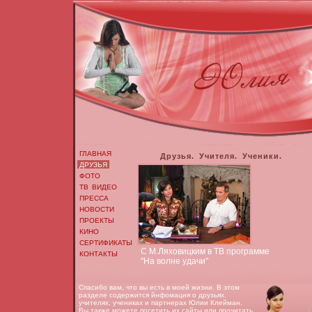
ГЛАВНАЯ
Друзья. Учителя. Ученики.
ДРУЗЬЯ
ФОТО
ТВ ВИДЕО
ПРЕССА
НОВОСТИ
ПРОЕКТЫ
КИНО
СЕРТИФИКАТЫ
С М.Ляховицким в ТВ программе
КОНТАКТЫ
"На волне удачи"
Спасибо вам, что вы есть в моей жизни. В этом
разделе содержится йнфомация о друзьях.
учителях, учениках и партнерах Юлии Клейман.
Вы также можете посетить их сайты или прочитать