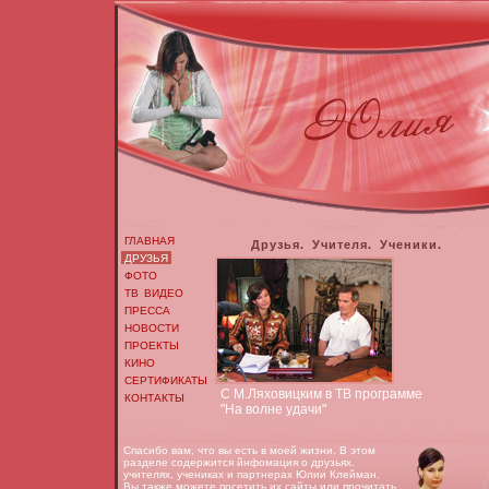
ГЛАВНАЯ
Друзья. Учителя. Ученики.
ДРУЗЬЯ
ФОТО
ТВ ВИДЕО
ПРЕССА
НОВОСТИ
ПРОЕКТЫ
КИНО
СЕРТИФИКАТЫ
С М.Ляховицким в ТВ программе
КОНТАКТЫ
"На волне удачи"
Спасибо вам, что вы есть в моей жизни. В этом
разделе содержится йнфомация о друзьях.
учителях, учениках и партнерах Юлии Клейман.
Вы также можете посетить их сайты или прочитать